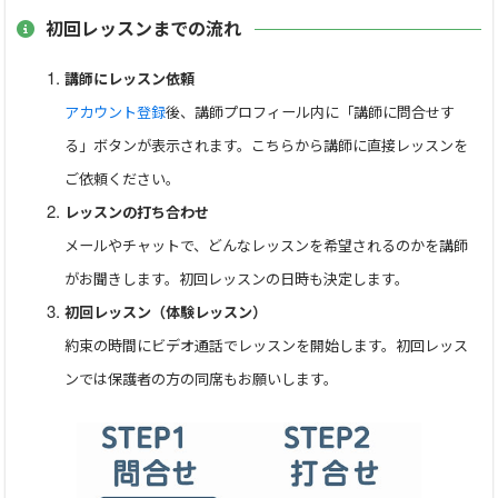
●珠算式計算方法も指導される先生方で異なることがありま
初回レッスンまでの流れ
す。
【 掛け算 】両置き・肩落とし・両落とし（左右どちらが基準
講師にレッスン依頼
なのか）
アカウント登録
後、講師プロフィール内に「講師に問合せす
【 掛け算 】観察定位点法・定位点法 少数問題（指置き有
る」ボタンが表示されます。こちらから講師に直接レッスンを
無）
ご依頼ください。
【 割り算 】還元法（戻し算有無）・確定法・少数問題（指置
レッスンの打ち合わせ
き有無）
メールやチャットで、どんなレッスンを希望されるのかを講師
がお聞きします。初回レッスンの日時も決定します。
● 迷った問題・伸び悩み・間違いがよくある・桁間違いが
気になる など
初回レッスン（体験レッスン）
でのご相談（補足レッスン）もさせていただいております。
約束の時間にビデオ通話でレッスンを開始します。初回レッス
お気軽にお問合せください。手元確認させていただきます。
ンでは保護者の方の同席もお願いします。
【家庭学習アドバイス】・・・迷った問題抜粋 解説レッス
ン