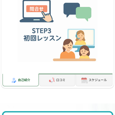
そろばん学習も今では、通塾だけではありません。Webより
練習問題も取り寄せることができます。保護者の方がご自宅
で教えられる方もいらっしゃいます。珠算式計算方法基礎知
識・練習していく流れ・学習計画・間違い部分を「見える
化」してアドバイスします。
★教材について、インターネット（通販サイト）から購入さ
れている方
「ちびっこそろばん」シリーズで学習されている方対応でき
ます。
「ぱちぱちらんど」シリーズで学習されている方対応できま
自己紹介
口コミ
スケジュール
す。
朝日プリント社教材「日本珠算連盟」「日本商工会議所」
も対応可能
他オンライン・他通塾で現在練習されている方はプリント
を確認させて