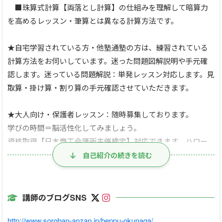
■珠算式計算【両落とし計算】の仕組みを理解して暗算力
を高めるレッスン・筆算とは異なる計算方法です。
★自宅学習されている方・他塾通塾の方は、練習されている
計算方法をお伺いしています。迷った問題図解説明や手元確
認します。迷っている問題解説：単発レッスン対応します。見
取算・掛け算・割り算の手元確認させていただきます。
★大人向け・保護者レッスン：随時募集しております。
学びの時間＝脳活性化してみましょう。
資格取得【日本商工会議所主催検定】対応できます。ハロー
ワーク有資格欄有効資格
自己紹介の続きを読む
●【動く黄色い大そろばん】を使用して、書画カメラにて
講師のブログSNS
画面表示=運指など一緒に確認できます。間違った部分迷った
http://www.soroban-anzan.jp/beppu-okunaga/
部分も図解などで説明をして手元確認しながら練習していき