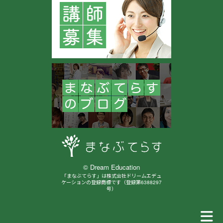
★日本商工会議所検定（同等ランク級）を受験している方も
います。
●発達障害・学習障害サポート～マンツーマン指導ですの
で、数字や計算・集中力 目で見てわかるそろばん学習を進
めていきます。
★ ★ ★ MY講座 【短期集中レッスン３回コース】
★ ★ ★
●集中して学べる内容になっておりますので、上達（内容重
© Dream Education
視）の近道：好評です。
「まなぶてらす」は株式会社ドリームエデュ
ケーションの登録商標です（登録第6388297
号）
①見取算（加減算）・②掛け算・③割り算 ３種目について
基礎知識から学べます。
基礎練習～桁数が増えた問題練習～簡単な少数問題練習～イ