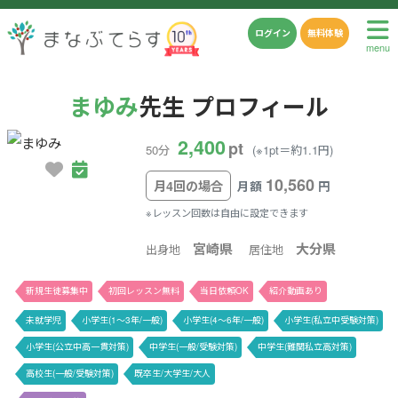
ログイン
無料体験
menu
まゆみ
先生 プロフィール
2,400
pt
50分
(※1pt＝約1.1円)
10,560
月4回の場合
月額
円
※レッスン回数は自由に設定できます
宮崎県
大分県
出身地
居住地
新規生徒募集中
初回レッスン無料
当日依頼OK
紹介動画あり
未就学児
小学生(1〜3年/一般)
小学生(4〜6年/一般)
小学生(私立中受験対策)
小学生(公立中高一貫対策)
中学生(一般/受験対策)
中学生(難関私立高対策)
高校生(一般/受験対策)
既卒生/大学生/大人