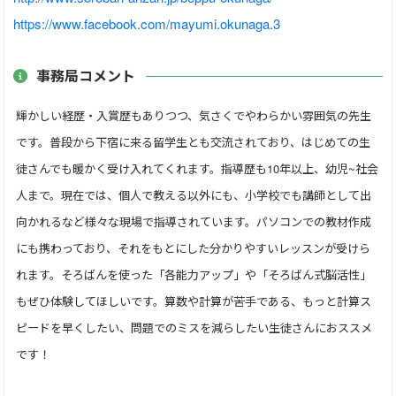
ます。PC・タブレット・スマホでも【大そろばん】なので視
https://www.facebook.com/mayumi.okunaga.3
覚的でわかりやすいです。
事務局コメント
★視覚・聴覚から学ぶ＝集中力・洞察力・観察力・思考力な
輝かしい経歴・入賞歴もありつつ、気さくでやわらかい雰囲気の先生
ども養われます。右脳・左脳を活性化！脳をバランスよく使う
前頭前野を活性化します
です。普段から下宿に来る留学生とも交流されており、はじめての生
徒さんでも暖かく受け入れてくれます。指導歴も10年以上、幼児~社会
★間違った答えと正しい答えの比較・分析をすることで
人まで。現在では、個人で教える以外にも、小学校でも講師として出
（癖）勘違いなど理解していくことに気づきます。迷った問
向かれるなど様々な現場で指導されています。パソコンでの教材作成
題・空白にした問題・見取算の手元確認レッスンもしており
にも携わっており、それをもとにした分かりやすいレッスンが受けら
ます。
れます。そろばんを使った「各能力アップ」や「そろばん式脳活性」
補足レッスン＝他塾・他オンラインレッスンとの併用＝単発
もぜひ体験してほしいです。算数や計算が苦手である、もっと計算ス
レッスン対応します。
ピードを早くしたい、問題でのミスを減らしたい生徒さんにおススメ
です！