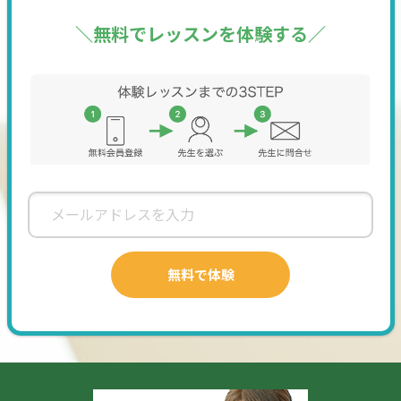
いただきます。
★ お手元に教材・プリントが無い方は、レッスン用・自主
＼無料でレッスンを体験する／
練習用の
プリントはこちらからお送りさせていただきます。
Gmailアドレス宛に添付します。
【塾なし受験】中学～大学受験対策：最近は総合型入試要項
として珠算資格保有者（珠算１級～３級）の優遇なども選考
（学科免除）とされる学校が増えています。
検定試験受験目標＝日本商工会議所・日本珠算連盟主催の検
定（珠算・暗算）を個人申込される方へのアドバイスもさせ
ていただきます。
●まなぶてらす検定試験＝３種目（掛け算・割り算・見取り
算）目標を持った練習方法を指導しております。【レッスン
予約時間内】で実施しています。合格賞状発行。
自主練習～検定実施レッスン～ 単発・不定期レッスンもOK