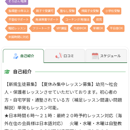
そろばん/暗算
指導歴10年以上
親子で受講可
塾なし受験
帰国子女受験
小学校受験
不登校サポート
発達障害サポート
コーチング/勉強法
探究
暗記レッスン
フリートーク
MY講座
午前中OK
早朝OK
平日昼OK
米国時間に対応
自己紹介
口コミ
スケジュール
自己紹介
【新規生徒募集】【夏休み集中レッスン募集】幼児～社会
人・保護者レッスンさせていただいております。初心者の
方・自宅学習・通塾されている方（補足レッスン間違い問題
解説）単発もレッスン可能。
★日本時間６時～２１時：最終２０時予約レッスン対応（海
外在住の会員様は日本語対応） 火曜・水曜・木曜は自塾教