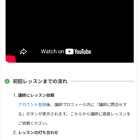
「【そろばんvs公文】子どもにピッタリなのはどっち？指導
のプロが特徴を比較」
「そろばんの引き算のやり方を3ステップで解説！繰り下がり
やマイナス計算も！」
「【入門】そろばんの足し算のやり方を解説！繰り上がりや2
桁の計算方法は？」
「【初心者OK】そろばんの割り算のやり方を現役珠算講師が
解説！速く解くコツは？」
初回レッスンまでの流れ
▼ 対象者（幼児から大人まで歓迎）
幼児・小学生・中学生・高校生・大人
講師にレッスン依頼
アカウント登録
後、講師プロフィール内に「講師に問合せす
そろばん初心者・未経験者（0〜9の数字の読み書きができれ
る」ボタンが表示されます。こちらから講師に直接レッスンを
ば何歳からでもスタート可能！）
ご依頼ください。
レッスンの打ち合わせ
経験者・ブランクがある方（日本珠算連盟・全国珠算連盟な