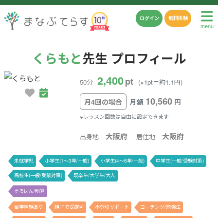
ログイン
無料体験
menu
くらもと
先生 プロフィール
2,400
pt
50分
(※1pt＝約1.1円)
10,560
月4回の場合
月額
円
※レッスン回数は自由に設定できます
大阪府
大阪府
出身地
居住地
未就学児
小学生(1〜3年/一般)
小学生(4〜6年/一般)
中学生(一般/受験対策)
高校生(一般/受験対策)
既卒生/大学生/大人
そろばん/暗算
留学経験あり
親子で受講可
不登校サポート
コーチング/勉強法