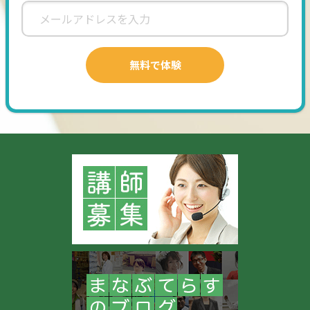
がおすすめです）
筆記用具
ノートPC（手元を確認するため、画面を少し傾けていただき
ます）
経験者の方：現在使用しているテキストやプリント
▼ レッスンの内容と進め方
使用ツール：Zoom（予備：Google Meet）
カリキュラム：基本的には日商レベルのオンライン検定合
格、進級を目標とします。一人ひとりの習得度に合わせて、試
験を挟まずに飛び級で進むことも可能です。
多様な練習メニュー：通常のそろばん・暗算に加え、フラッ