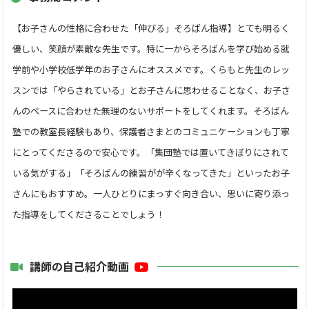
「そろばん3級の取得には何年かかる？現役珠算講師が合格の
【お子さんの性格に合わせた「伸びる」そろばん指導】とても明るく
秘訣を大公開！」
優しい、笑顔が素敵な先生です。特に一からそろばんを学び始める就
「そろばんは何級まで取れば武器になる？中学受験や将来に
学前や小学校低学年のお子さんにオススメです。くらもと先生のレッ
役立つ級をチェック！」
スンでは「やらされている」とお子さんに思わせることなく、お子さ
「そろばんは何級から難しい？現役珠算講師が難易度の境界
んのペースに合わせた無理のないサポートをしてくれます。そろばん
線を徹底解説！」
塾での教室長経験もあり、保護者さまとのコミュニケーションも丁寧
「そろばんの見取り算ってなに？現役珠算講師が上手くなる
にとってくださるので安心です。「集団塾では置いてきぼりにされて
コツを伝授します」
いる気がする」「そろばんの練習がが辛くなってきた」といったお子
「オンラインそろばんのデメリットも味方に！上手く活用し
さんにもおすすめ。一人ひとりにまっすぐ向き合い、思いに寄り添っ
て成長を加速させよう」
「【完全ガイド】そろばん検定の種類を解説！試験内容や難
た指導をしてくださることでしょう！
易度もわかる！」
「そろばんが上達する子はどんな子？現役珠算講師が見た伸
講師の自己紹介動画
びる子どもの秘密」
「【ビギナー注目】そろばんのかけ算のやり方を解説！最速
の計算方法がわかる！」