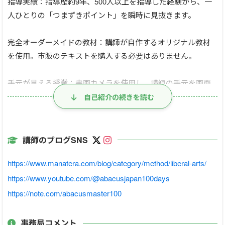
指導実績：指導歴約9年、500人以上を指導した経験から、一
人ひとりの「つまずきポイント」を瞬時に見抜きます。
完全オーダーメイドの教材：講師が自作するオリジナル教材
を使用。市販のテキストを購入する必要はありません。
手元が見える授業：書画カメラを使用し、講師の手元を画面
共有。正しい運指（指の動かし方）が視覚的に理解できま
自己紹介の続きを読む
す。
手厚いアフターフォロー：レッスン後はフィードバックや宿
講師のブログSNS
題に加え、苦手克服のための限定解説動画を個別にお送りし
https://www.manatera.com/blog/category/method/liberal-arts/
ます。
https://www.youtube.com/@abacusjapan100days
⏬ まなぶてらす教育新聞（執筆ブログ一覧）
https://note.com/abacusmaster100
2025年4月まで、公式メディアにてそろばん関連記事を多数執
筆していました。上達のノウハウを公開しています。
事務局コメント