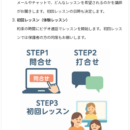
ど、これまでのやり方を引き継いで指導可能です。より効率的
メールやチャットで、どんなレッスンを希望されるのかを講師
な「両落とし」「後掛け」などの最速技法へのスムーズな移
がお聞きします。初回レッスンの日時も決定します。
行もサポートします）
初回レッスン（体験レッスン）
約束の時間にビデオ通話でレッスンを開始します。初回レッス
▼ レッスン可能な曜日・時間帯
ンでは保護者の方の同席もお願いします。
月・火・水・木：〜19:00まで
💡 柔軟なスケジュール管理
基本的には固定曜日・時間での受講となりますが、事前にご
一報いただければ、振替レッスンや月ごとの回数変更もご自
由に行っていただけます。毎月15日頃に翌月分のスケジュール
を公開します。
▼ 初回受講をご検討の方へ
現在、他事業との兼ね合いで新規受付を停止しております
が、再開後の定期受講をご希望の方には無料体験レッスン
（10分）をご用意しています。