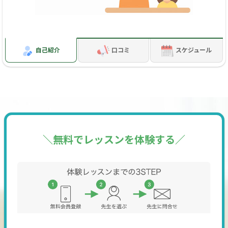
ご予約の前に、まずは緑色の『くらもと先生に問合せする』
ボタンから、下記フォーマットにてお気軽にご連絡くださ
い。
自己紹介
口コミ
スケジュール
【お問合せフォーマット】
・学年：
・受講目的：
・受講頻度（予定）：週○回
・体験希望日時（複数）：○月○日○時、○月○日○時
・経験歴：初心者 / ○○連盟の珠算○級・暗算○級練習中 or
＼無料でレッスンを体験する／
取得
・その他、ご相談など：
※原則24時間以内にご返信いたします。
📋 レッスン当日にご準備いただくもの
そろばん（23桁／カバ玉またはツゲ玉／ワンタッチ機能付き