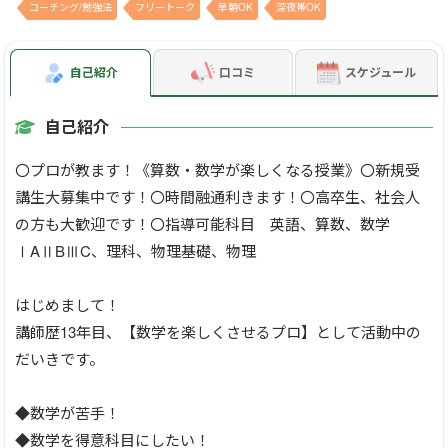
コーチング/勉強法
フリートーク
早朝OK
深夜帯OK
自己紹介
口コミ
スケジュール
自己紹介
〇プロが教ます！《算数・数学が楽しくなる授業》〇新規受
講生大募集中です！〇時間融通利きます！〇高卒生、社会人
の方も大歓迎です！〇指導可能科目 英語、算数、数学
ⅠAⅡBⅢC、理科、物理基礎、物理
はじめまして！
講師歴13年目、【数学を楽しくさせるプロ】として活動中の
だいきです。
◆数学が苦手！
◆数学を得意科目にしたい！