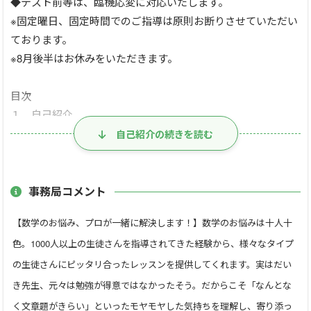
◆テスト前等は、臨機応変に対応いたします。
※固定曜日、固定時間でのご指導は原則お断りさせていただい
ております。
※8月後半はお休みをいただきます。
目次
１．自己紹介
２．対象学年
自己紹介の続きを読む
３. 指導可能科目
４．レッスン内容
５．お問い合わせ時のお願い
事務局コメント
【数学のお悩み、プロが一緒に解決します！】数学のお悩みは十人十
【自己紹介】
色。1000人以上の生徒さんを指導されてきた経験から、様々なタイプ
はじめまして！だいきと申します。
個別指導歴13年の理系科目を教えるプロとして活動していま
の生徒さんにピッタリ合ったレッスンを提供してくれます。実はだい
す。
き先生、元々は勉強が得意ではなかったそう。だからこそ「なんとな
教育という仕事が大好きで、天職だと思っています！
く文章題がきらい」といったモヤモヤした気持ちを理解し、寄り添っ