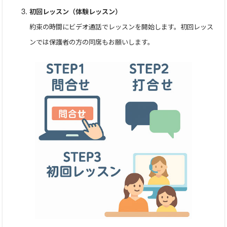
初回レッスン（体験レッスン）
①数学の基本授業
～悩み～
約束の時間にビデオ通話でレッスンを開始します。初回レッス
・学校の授業がよく分からなかった
ンでは保護者の方の同席もお願いします。
・学校を休んでしまって、授業に遅れてしまった
・前の単元をすっかり忘れてしまった
→早めに復習し直すのがベストです！もう一度、1から丁寧に
基本内容の確認を行い、子どもたちの遅れを取り戻す以上に
理解の定着を図ります。
②定期テスト対策
～悩み～
・定期テストの点数をあげたい
・どの問題がでるか予想してほしい
・応用問題がわからない
→定期テストで点数をあげるためには、適切な問題をしっか
り理解して解けるようになることが大切です！数学は、特に