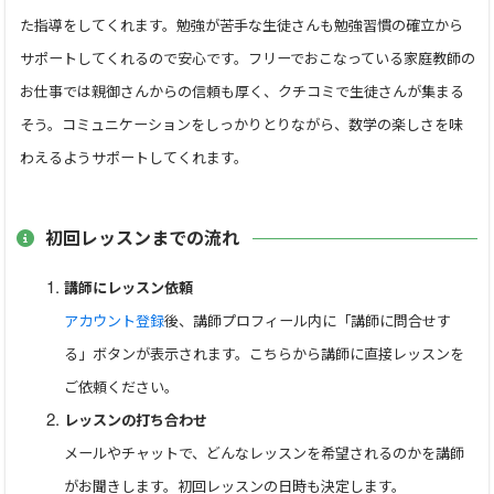
ぜひ、一緒に勉強していきましょう。
た指導をしてくれます。勉強が苦手な生徒さんも勉強習慣の確立から
サポートしてくれるので安心です。フリーでおこなっている家庭教師の
【教育方針】
お仕事では親御さんからの信頼も厚く、クチコミで生徒さんが集まる
理系科目は楽しい！絶対に誰でもできる！
そう。コミュニケーションをしっかりとりながら、数学の楽しさを味
とにかく楽しんで、理系科目を学ぶこと！まずは一緒に、苦手
わえるようサポートしてくれます。
の思い込みを取っ払っていきましょう！
【対象学年】
初回レッスンまでの流れ
高校生～社会人
講師にレッスン依頼
【指導可能科目】
アカウント登録
後、講師プロフィール内に「講師に問合せす
英語
る」ボタンが表示されます。こちらから講師に直接レッスンを
数学ⅠA 数学ⅡB 数学ⅢC
ご依頼ください。
物理基礎 物理
レッスンの打ち合わせ
化学基礎 化学
メールやチャットで、どんなレッスンを希望されるのかを講師
がお聞きします。初回レッスンの日時も決定します。
【レッスン内容】