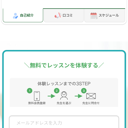
必要な問題数は多くありません。適切な対策をすることで、
確実に点数UPを目指しましょう。
自己紹介
口コミ
スケジュール
③学習習慣の確立
～悩み～
・勉強習慣が身につかない
・家で自分から勉強してほしい
・このままでは不安
＼無料でレッスンを体験する／
→勉強の中で、最も大切で難しいことは、勉強習慣の確立で
す。そして、勉強習慣を身につけるためには、コツがありま
す！勉強習慣を身につけることで、長期的な成績の向上や、
たくさんの可能性に満ちた未来を見ることができます。2人3
脚で一緒に、勉強習慣を確立していきましょう。
④大学受験講座
～悩み～
・大学の選び方が分からない