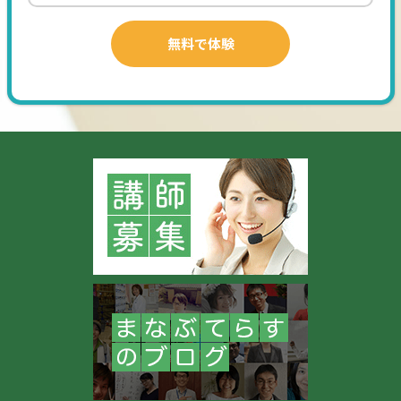
・受験勉強を本格的に始めたい
・数学を武器にしたい
→大学選びから一緒に伴走します。志望校の難易度と、現在の
実力、受験までの期間、近年の受験傾向等から個々に合わせ
た最適なプログラムを作成します。一緒に大学合格の最短経
路を突き進みましょう。時間の融通が利きますので、高卒生、
社会人の方も大歓迎です。
⑤フリートーク
～悩み～
・留学について不安がある
→イギリスのケンブリッジへの留学経験があります！留学に
関して、不安なことや心配ごとがありましたら何でも聞いて
ください。
～悩み～
・資格試験に挑戦してみたい