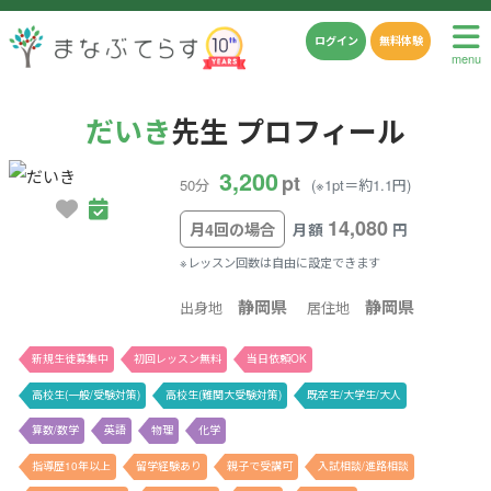
ログイン
無料体験
menu
だいき
先生 プロフィール
3,200
pt
50分
(※1pt＝約1.1円)
14,080
月4回の場合
月額
円
※レッスン回数は自由に設定できます
静岡県
静岡県
出身地
居住地
新規生徒募集中
初回レッスン無料
当日依頼OK
高校生(一般/受験対策)
高校生(難関大受験対策)
既卒生/大学生/大人
算数/数学
英語
物理
化学
指導歴10年以上
留学経験あり
親子で受講可
入試相談/進路相談